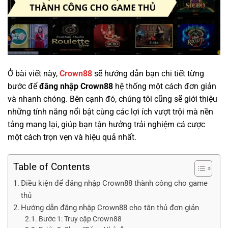
Ở bài viết này,
Crown88
sẽ hướng dẫn bạn chi tiết từng
bước để
đăng nhập Crown88
hệ thống một cách đơn giản
và nhanh chóng. Bên cạnh đó, chúng tôi cũng sẽ giới thiệu
những tính năng nổi bật cùng các lợi ích vượt trội mà nền
tảng mang lại, giúp bạn tận hưởng trải nghiệm cá cược
một cách trọn vẹn và hiệu quả nhất.
Table of Contents
Điều kiện để đăng nhập Crown88 thành công cho game
thủ
Hướng dẫn đăng nhập Crown88 cho tân thủ đơn giản
Bước 1: Truy cập Crown88