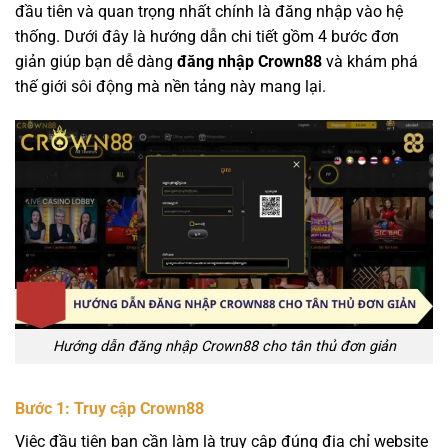
đầu tiên và quan trọng nhất chính là đăng nhập vào hệ
thống. Dưới đây là hướng dẫn chi tiết gồm 4 bước đơn
giản giúp bạn dễ dàng
đăng nhập Crown88
và khám phá
thế giới sôi động mà nền tảng này mang lại.
Hướng dẫn đăng nhập Crown88 cho tân thủ đơn giản
Bước 1: Truy cập Crown88
Việc đầu tiên bạn cần làm là truy cập đúng địa chỉ website