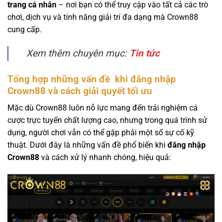
trang cá nhân
– nơi bạn có thể truy cập vào tất cả các trò
chơi, dịch vụ và tính năng giải trí đa dạng mà Crown88
cung cấp.
Xem thêm chuyên mục:
Tin tức
Tổng hợp những vấn đề khi đăng nhập
Crown88 và cách giải quyết tối ưu
Mặc dù Crown88 luôn nỗ lực mang đến trải nghiệm cá
cược trực tuyến chất lượng cao, nhưng trong quá trình sử
dụng, người chơi vẫn có thể gặp phải một số sự cố kỹ
thuật. Dưới đây là những vấn đề phổ biến khi
đăng nhập
Crown88
và cách xử lý nhanh chóng, hiệu quả: