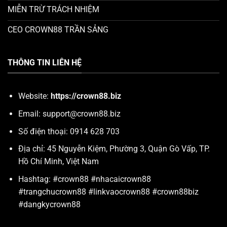
MIỄN TRỪ TRÁCH NHIỆM
CEO CROWN88 TRẦN SẢNG
THÔNG TIN LIÊN HỆ
Website:
https://crown88.biz
Email:
support@crown88.biz
Số điện thoại: 0914 628 703
Địa chỉ: 45 Nguyễn Kiệm, Phường 3, Quận Gò Vấp, TP.
Hồ Chí Minh, Việt Nam
Hashtag: #crown88 #nhacaicrown88
#trangchucrown88 #linkvaocrown88 #crown88biz
#dangkycrown88