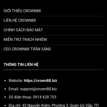
GIỚI THIỆU CROWN88
LIÊN HỆ CROWN88
CHÍNH SÁCH BẢO MẬT
MIỄN TRỪ TRÁCH NHIỆM
CEO CROWN88 TRẦN SẢNG
THÔNG TIN LIÊN HỆ
Website:
https://crown88.biz
Email:
support@crown88.biz
Số điện thoại: 0914 628 703
Địa chỉ: 45 Nguyễn Kiệm, Phường 3, Quận Gò Vấp, TP.