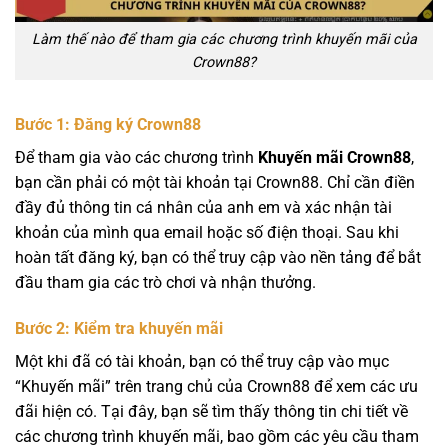
Làm thế nào để tham gia các chương trình khuyến mãi của
Crown88?
Bước 1: Đăng ký Crown88
Để tham gia vào các chương trình
Khuyến mãi Crown88
,
bạn cần phải có một tài khoản tại Crown88. Chỉ cần điền
đầy đủ thông tin cá nhân của anh em và xác nhận tài
khoản của mình qua email hoặc số điện thoại. Sau khi
hoàn tất đăng ký, bạn có thể truy cập vào nền tảng để bắt
đầu tham gia các trò chơi và nhận thưởng.
Bước 2: Kiểm tra khuyến mãi
Một khi đã có tài khoản, bạn có thể truy cập vào mục
“Khuyến mãi” trên trang chủ của Crown88 để xem các ưu
đãi hiện có. Tại đây, bạn sẽ tìm thấy thông tin chi tiết về
các chương trình khuyến mãi, bao gồm các yêu cầu tham