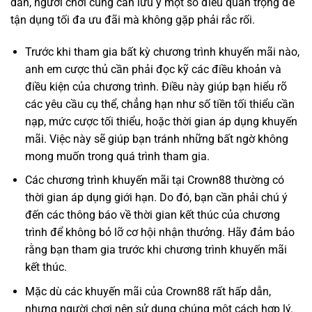
dẫn, người chơi cũng cần lưu ý một số điều quan trọng để
tận dụng tối đa ưu đãi mà không gặp phải rắc rối.
Trước khi tham gia bất kỳ chương trình khuyến mãi nào,
anh em cược thủ cần phải đọc kỹ các điều khoản và
điều kiện của chương trình. Điều này giúp bạn hiểu rõ
các yêu cầu cụ thể, chẳng hạn như số tiền tối thiểu cần
nạp, mức cược tối thiểu, hoặc thời gian áp dụng khuyến
mãi. Việc này sẽ giúp bạn tránh những bất ngờ không
mong muốn trong quá trình tham gia.
Các chương trình khuyến mãi tại Crown88 thường có
thời gian áp dụng giới hạn. Do đó, bạn cần phải chú ý
đến các thông báo về thời gian kết thúc của chương
trình để không bỏ lỡ cơ hội nhận thưởng. Hãy đảm bảo
rằng bạn tham gia trước khi chương trình khuyến mãi
kết thúc.
Mặc dù các khuyến mãi của Crown88 rất hấp dẫn,
nhưng người chơi nên sử dụng chúng một cách hợp lý.