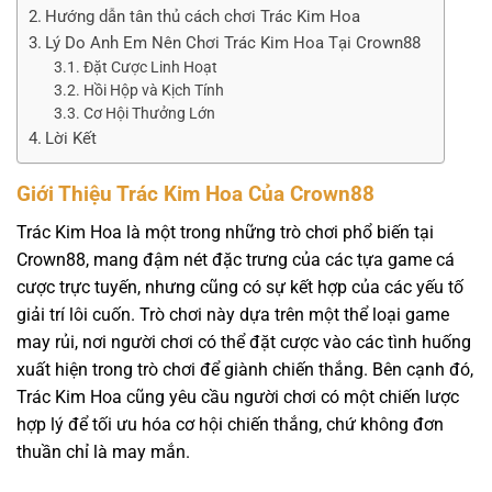
Hướng dẫn tân thủ cách chơi Trác Kim Hoa
Lý Do Anh Em Nên Chơi Trác Kim Hoa Tại Crown88
Đặt Cược Linh Hoạt
Hồi Hộp và Kịch Tính
Cơ Hội Thưởng Lớn
Lời Kết
Giới Thiệu Trác Kim Hoa Của Crown88
Trác Kim Hoa là một trong những trò chơi phổ biến tại
Crown88, mang đậm nét đặc trưng của các tựa game cá
cược trực tuyến, nhưng cũng có sự kết hợp của các yếu tố
giải trí lôi cuốn. Trò chơi này dựa trên một thể loại game
may rủi, nơi người chơi có thể đặt cược vào các tình huống
xuất hiện trong trò chơi để giành chiến thắng. Bên cạnh đó,
Trác Kim Hoa cũng yêu cầu người chơi có một chiến lược
hợp lý để tối ưu hóa cơ hội chiến thắng, chứ không đơn
thuần chỉ là may mắn.