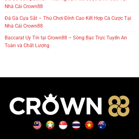
Nhà Cái Crown88
Đá Gà Cựa Sắt – Thú Chơi Đỉnh Cao Kết Hợp Cá Cược Tại
Nhà Cái Crown88
Baccarat Uy Tín tại Crown88 – Sòng Bạc Trực Tuyến An
Toàn và Chất Lượng